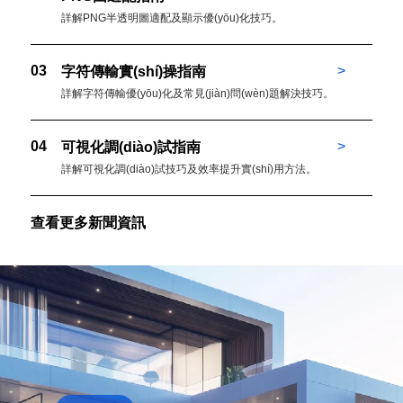
詳解PNG半透明圖適配及顯示優(yōu)化技巧。
03
>
字符傳輸實(shí)操指南
詳解字符傳輸優(yōu)化及常見(jiàn)問(wèn)題解決技巧。
04
>
可視化調(diào)試指南
詳解可視化調(diào)試技巧及效率提升實(shí)用方法。
查看更多新聞資訊