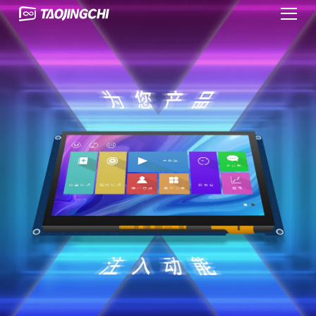
tjc
深
淘
圳
晶
市
馳
淘
串
晶
口
馳
屏
電
官
子
網
有
(wǎng)
限
公
司