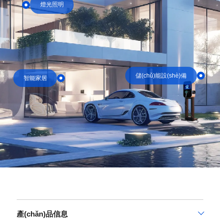
燈光照明
儲(chǔ)能設(shè)備
智能家居
產(chǎn)品信息