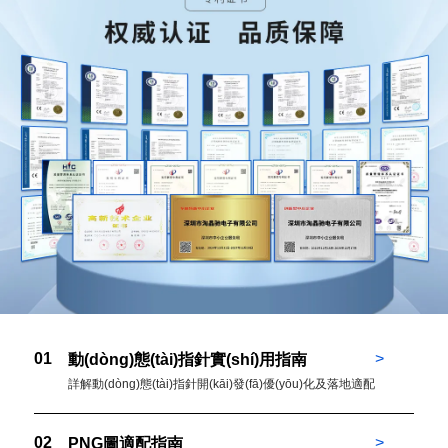
01
>
動(dòng)態(tài)指針實(shí)用指南
詳解動(dòng)態(tài)指針開(kāi)發(fā)優(yōu)化及落地適配技巧。
02
>
PNG圖適配指南